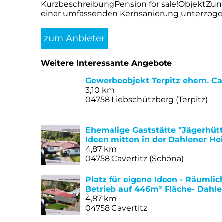
KurzbeschreibungPension for sale!ObjektZum 
einer umfassenden Kernsanierung unterzogen 
zum Anbieter
Weitere Interessante Angebote
Gewerbeobjekt Terpitz ehem. Ca
3,10 km
04758 Liebschützberg (Terpitz)
Ehemalige Gaststätte "Jägerhütt
Ideen mitten in der Dahlener He
4,87 km
04758 Cavertitz (Schöna)
Platz für eigene Ideen - Räumli
Betrieb auf 446m² Fläche- Dahl
4,87 km
04758 Cavertitz