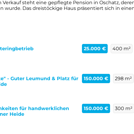
Verkauf steht eine gepflegte Pension in Oschatz, dere
wurde. Das dreistöckige Haus präsentiert sich in eine
teringbetrieb
25.000 €
400 m²
e" - Guter Leumund & Platz für
150.000 €
298 m²
ide
chkeiten für handwerklichen
150.000 €
300 m²
ener Heide