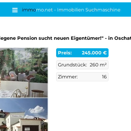
immo
mo.net - Immobilien Suchmaschine
gelegene Pension sucht neuen Eigentümer!" - in Osch
Preis:
245.000 €
Grundstück:
260 m²
Zimmer:
16