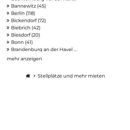
Bannewitz (45)
Berlin (118)
Bickendorf (72)
Biebrich (42)
Biesdorf (20)
Bonn (41)
Brandenburg an der Havel (20)
Braunschweig (21)
mehr anzeigen
Bremen (27)
Britz (25)
Stellplätze und mehr mieten
Chemnitz (31)
Dortmund (43)
Dresden (162)
Düsseldorf (47)
Eppendorf (77)
Erfurt (31)
Essen (23)
Frankfurt am Main (41)