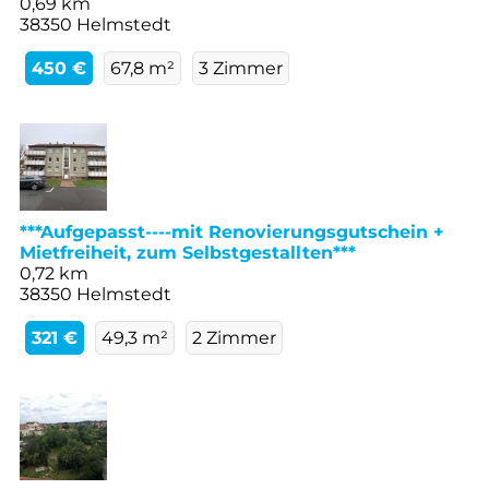
0,69 km
38350 Helmstedt
450 €
67,8 m²
3 Zimmer
***Aufgepasst----mit Renovierungsgutschein +
Mietfreiheit, zum Selbstgestallten***
0,72 km
38350 Helmstedt
321 €
49,3 m²
2 Zimmer