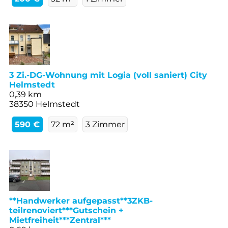
3 Zi.-DG-Wohnung mit Logia (voll saniert) City
Helmstedt
0,39 km
38350 Helmstedt
590 €
72 m²
3 Zimmer
**Handwerker aufgepasst**3ZKB-
teilrenoviert***Gutschein +
Mietfreiheit***Zentral***