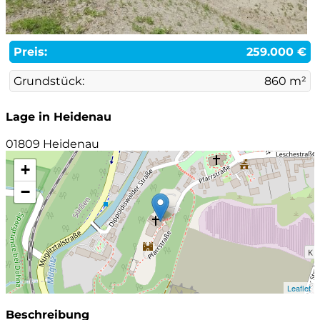
Preis:
259.000 €
Grundstück:
860 m²
Lage in Heidenau
01809 Heidenau
+
−
Leaflet
Beschreibung