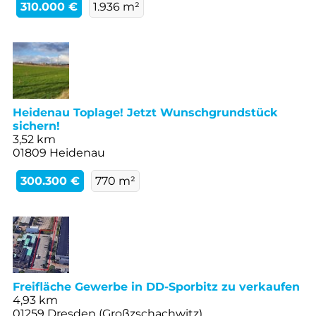
310.000 €
1.936 m²
Heidenau Toplage! Jetzt Wunschgrundstück
sichern!
3,52 km
01809 Heidenau
300.300 €
770 m²
Freifläche Gewerbe in DD-Sporbitz zu verkaufen
4,93 km
01259 Dresden (Großzschachwitz)