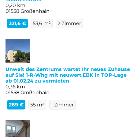
0,20 km
01558 Großenhain
321,6 €
53,6 m²
2 Zimmer
Unweit des Zentrums wartet Ihr neues Zuhause
auf Sie! 1-R-Whg mit neuwert.EBK in TOP-Lage
ab 01.02.24 zu vermieten
0,36 km
01558 Großenhain
289 €
55 m²
1 Zimmer