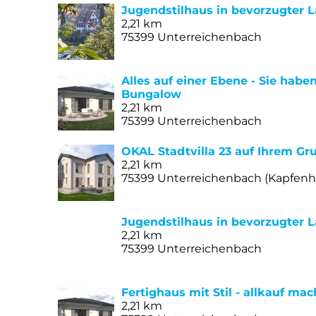
Jugendstilhaus in bevorzugter L
2,21 km
75399 Unterreichenbach
Alles auf einer Ebene - Sie haben
Bungalow
2,21 km
75399 Unterreichenbach
OKAL Stadtvilla 23 auf Ihrem Gr
2,21 km
75399 Unterreichenbach (Kapfenh
Jugendstilhaus in bevorzugter L
2,21 km
75399 Unterreichenbach
Fertighaus mit Stil - allkauf m
2,21 km