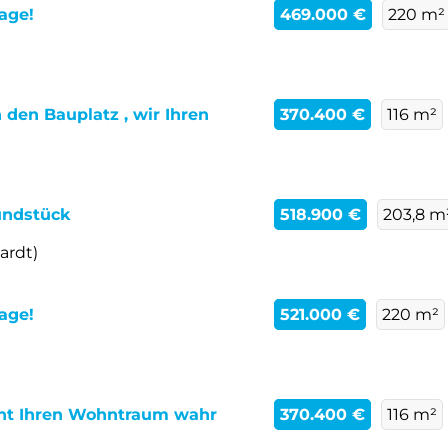
age!
469.000 €
220 m²
 den Bauplatz , wir Ihren
370.400 €
116 m²
undstück
518.900 €
203,8 m
ardt)
age!
521.000 €
220 m²
acht Ihren Wohntraum wahr
370.400 €
116 m²