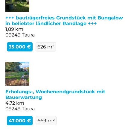
+++ bauträgerfreies Grundstück mit Bungalow
in beliebter ländlicher Randlage +++
1,89 km
09249 Taura
35.000 €
626 m²
Erholungs-, Wochenendgrundstück mit
Bauerwartung
4,72 km
09249 Taura
47.000 €
669 m²