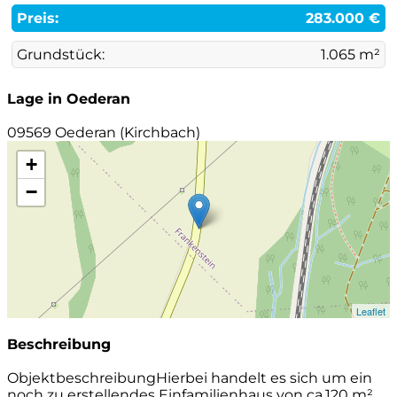
Preis:
283.000 €
Grundstück:
1.065 m²
Lage in Oederan
09569 Oederan (Kirchbach)
+
−
Leaflet
Beschreibung
ObjektbeschreibungHierbei handelt es sich um ein
noch zu erstellendes Einfamilienhaus von ca.120 m²