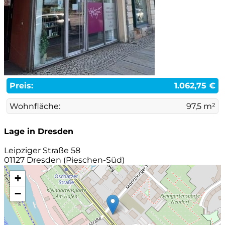
Preis:
1.062,75 €
Wohnfläche:
97,5 m²
Lage in Dresden
Leipziger Straße 58
01127 Dresden (Pieschen-Süd)
+
−