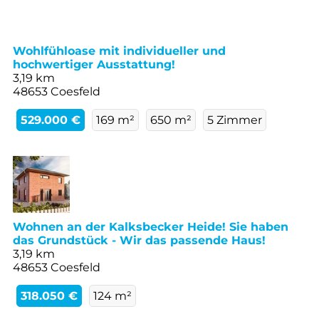
Wohlfühloase mit individueller und
hochwertiger Ausstattung!
3,19 km
48653 Coesfeld
529.000 €
169 m²
650 m²
5 Zimmer
Wohnen an der Kalksbecker Heide! Sie haben
das Grundstück - Wir das passende Haus!
3,19 km
48653 Coesfeld
318.050 €
124 m²