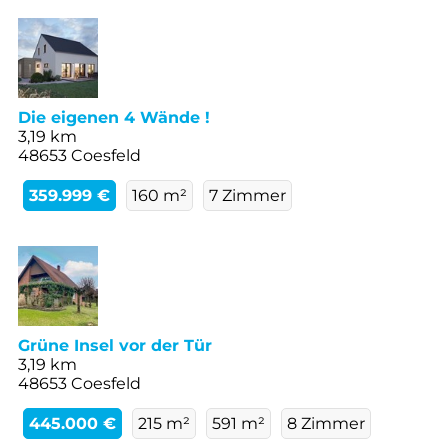
Die eigenen 4 Wände !
3,19 km
48653 Coesfeld
359.999 €
160 m²
7 Zimmer
Grüne Insel vor der Tür
3,19 km
48653 Coesfeld
445.000 €
215 m²
591 m²
8 Zimmer