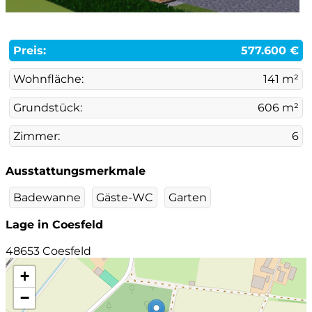
Preis:
577.600 €
Wohnfläche:
141 m²
Grundstück:
606 m²
Zimmer:
6
Ausstattungsmerkmale
Badewanne
Gäste-WC
Garten
Lage in Coesfeld
48653 Coesfeld
+
−