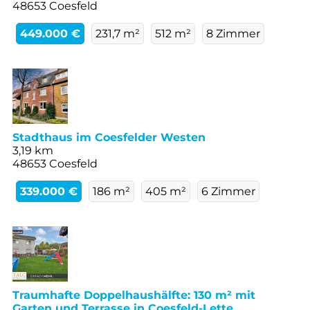
48653 Coesfeld
449.000 €
231,7 m²
512 m²
8 Zimmer
Stadthaus im Coesfelder Westen
3,19 km
48653 Coesfeld
339.000 €
186 m²
405 m²
6 Zimmer
Traumhafte Doppelhaushälfte: 130 m² mit
Garten und Terrasse in Coesfeld-Lette.