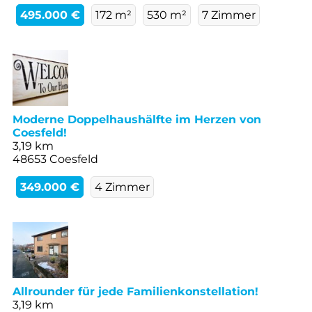
495.000 €
172 m²
530 m²
7 Zimmer
Moderne Doppelhaushälfte im Herzen von
Coesfeld!
3,19 km
48653 Coesfeld
349.000 €
4 Zimmer
Allrounder für jede Familienkonstellation!
3,19 km