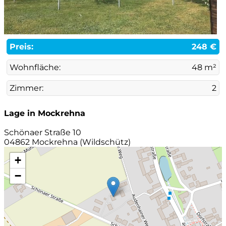
Preis:
248 €
Wohnfläche:
48 m²
Zimmer:
2
Lage in Mockrehna
Schönaer Straße 10
04862 Mockrehna (Wildschütz)
+
−