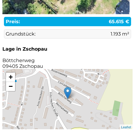
Preis:
65.615 €
Grundstück:
1.193 m²
Lage in Zschopau
Böttcherweg
09405 Zschopau
+
−
Leaflet