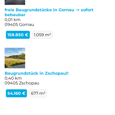
freie Baugrundstücke in Gornau -> sofort
bebaubar
0,01 km
09405 Gornau
158.850 €
1.059 m²
Baugrundstück in Zschopau!!
0,40 km
09405 Zschopau
54.160 €
677 m²