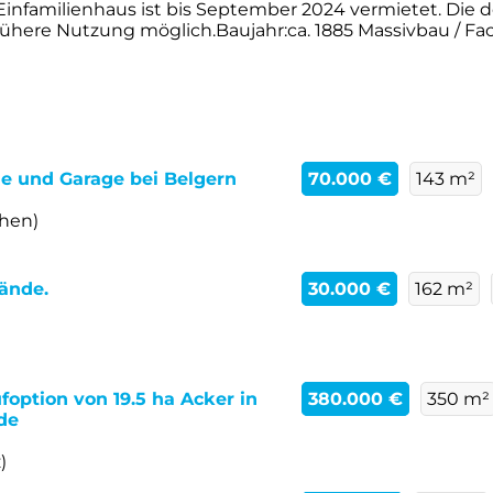
infamilienhaus ist bis September 2024 vermietet. Die 
rühere Nutzung möglich.Baujahr:ca. 1885 Massivbau / Fach
de und Garage bei Belgern
70.000 €
143 m²
chen)
ände.
30.000 €
162 m²
foption von 19.5 ha Acker in
380.000 €
350 m²
de
)