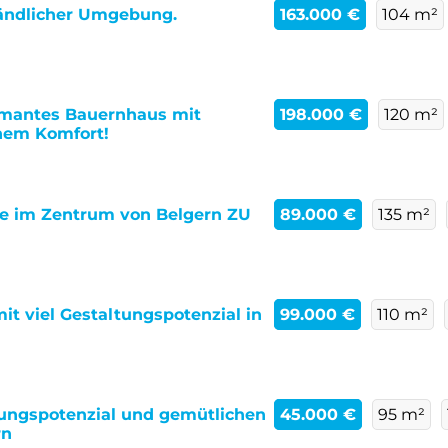
ländlicher Umgebung.
163.000 €
104 m²
mantes Bauernhaus mit
198.000 €
120 m²
nem Komfort!
ge im Zentrum von Belgern ZU
89.000 €
135 m²
it viel Gestaltungspotenzial in
99.000 €
110 m²
tungspotenzial und gemütlichen
45.000 €
95 m²
rn