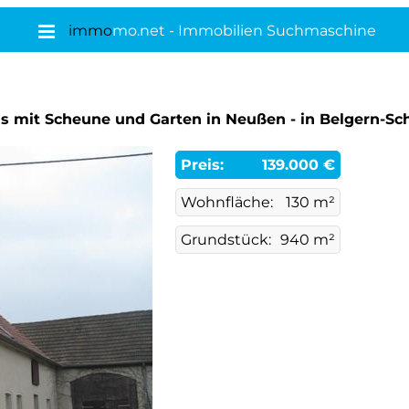
immo
mo.net - Immobilien Suchmaschine
s mit Scheune und Garten in Neußen - in Belgern-Sc
Preis:
139.000 €
Wohnfläche:
130 m²
Grundstück:
940 m²