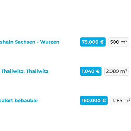
tshain Sachsen - Wurzen
75.000 €
500 m²
Thallwitz, Thallwitz
1.040 €
2.080 m²
sofort bebaubar
160.000 €
1.185 m²