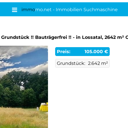
immo
mo.net - Immobilien Suchmaschine
Grundstück !! Bauträgerfrei !! - in Lossatal, 2642 m²
Preis:
105.000 €
Grundstück:
2.642 m²