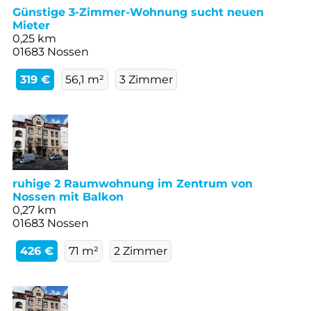
Günstige 3-Zimmer-Wohnung sucht neuen
Mieter
0,25 km
01683 Nossen
319 €
56,1 m²
3 Zimmer
ruhige 2 Raumwohnung im Zentrum von
Nossen mit Balkon
0,27 km
01683 Nossen
426 €
71 m²
2 Zimmer