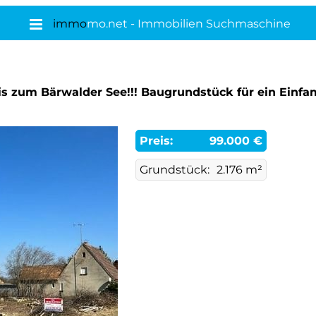
immo
mo.net - Immobilien Suchmaschine
 zum Bärwalder See!!! Baugrundstück für ein Einfam
Preis:
99.000 €
Grundstück:
2.176 m²