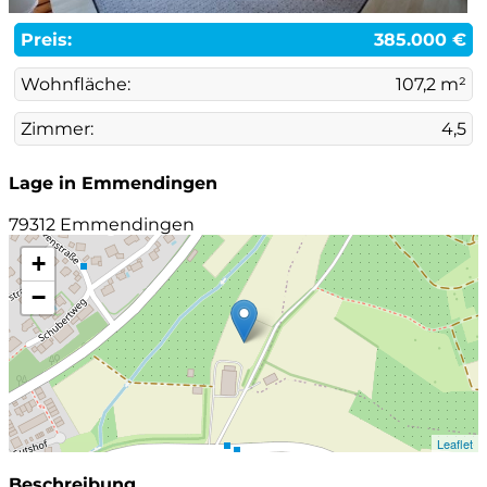
Preis:
385.000 €
Wohnfläche:
107,2 m²
Zimmer:
4,5
Lage in Emmendingen
79312 Emmendingen
+
−
Leaflet
Beschreibung