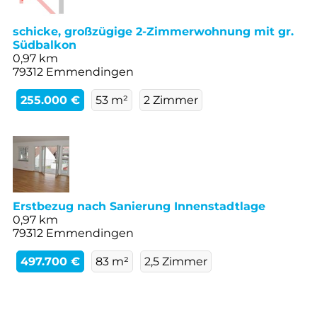
schicke, großzügige 2-Zimmerwohnung mit gr.
Südbalkon
0,97 km
79312 Emmendingen
255.000 €
53 m²
2 Zimmer
Erstbezug nach Sanierung Innenstadtlage
0,97 km
79312 Emmendingen
497.700 €
83 m²
2,5 Zimmer