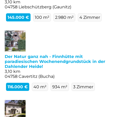
3,10 km
04758 Liebschützberg (Gaunitz)
145.000 €
100 m²
2.980 m²
4 Zimmer
Der Natur ganz nah - Finnhütte mit
paradiesischen Wochenendgrundstück in der
Dahlender Heide!
3,10 km
04758 Cavertitz (Bucha)
116.000 €
40 m²
934 m²
3 Zimmer