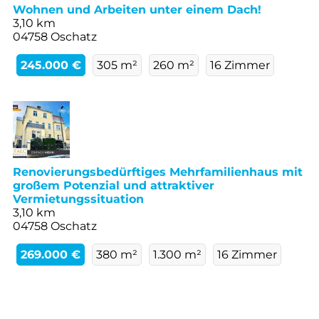
Wohnen und Arbeiten unter einem Dach!
3,10 km
04758 Oschatz
245.000 €
305 m²
260 m²
16 Zimmer
Renovierungsbedürftiges Mehrfamilienhaus mit
großem Potenzial und attraktiver
Vermietungssituation
3,10 km
04758 Oschatz
269.000 €
380 m²
1.300 m²
16 Zimmer