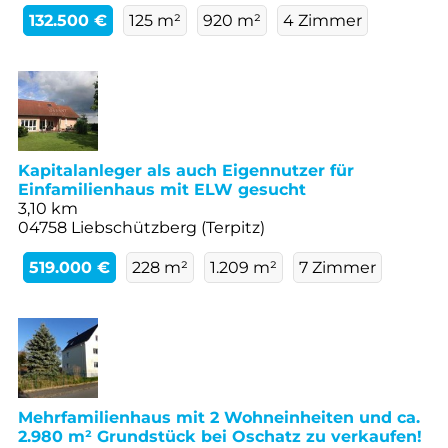
132.500 €
125 m²
920 m²
4 Zimmer
Kapitalanleger als auch Eigennutzer für
Einfamilienhaus mit ELW gesucht
3,10 km
04758 Liebschützberg (Terpitz)
519.000 €
228 m²
1.209 m²
7 Zimmer
Mehrfamilienhaus mit 2 Wohneinheiten und ca.
2.980 m² Grundstück bei Oschatz zu verkaufen!