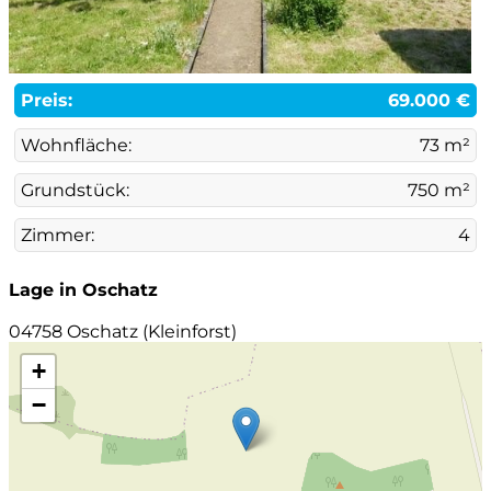
Preis:
69.000 €
Wohnfläche:
73 m²
Grundstück:
750 m²
Zimmer:
4
Lage in Oschatz
04758 Oschatz (Kleinforst)
+
−