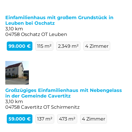
Einfamilienhaus mit großem Grundstück in
Leuben bei Oschatz
3,10 km
04758 Oschatz OT Leuben
99.000 €
115 m²
2.349 m²
4 Zimmer
Großzügiges Einfamilienhaus mit Nebengelass
in der Gemeinde Cavertitz
3,10 km
04758 Cavertitz OT Schirmenitz
59.000 €
137 m²
473 m²
4 Zimmer