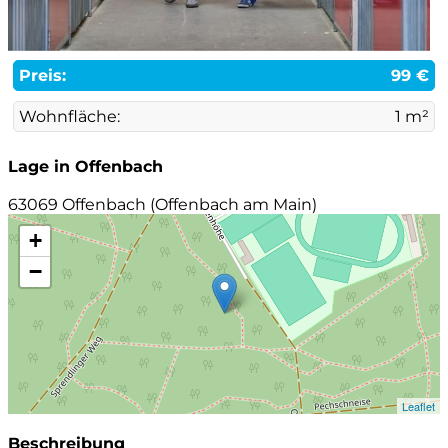
Preis:
99 €
Wohnfläche:
1 m²
Lage in Offenbach
63069 Offenbach (Offenbach am Main)
+
−
Leaflet
Beschreibung