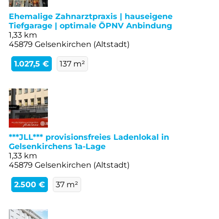
Ehemalige Zahnarztpraxis | hauseigene
Tiefgarage | optimale ÖPNV Anbindung
1,33 km
45879 Gelsenkirchen (Altstadt)
1.027,5 €
137 m²
***JLL*** provisionsfreies Ladenlokal in
Gelsenkirchens 1a-Lage
1,33 km
45879 Gelsenkirchen (Altstadt)
2.500 €
37 m²