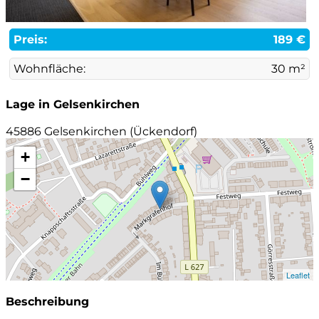
Preis:
189 €
Wohnfläche:
30 m²
Lage in Gelsenkirchen
45886 Gelsenkirchen (Ückendorf)
+
−
Leaflet
Beschreibung