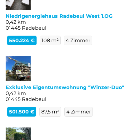
Niedrigenergiehaus Radebeul West 1.OG
0,42 km
01445 Radebeul
550.224 €
108 m²
4 Zimmer
Exklusive Eigentumswohnung "Winzer-Duo"
0,42 km
01445 Radebeul
501.500 €
87,5 m²
4 Zimmer