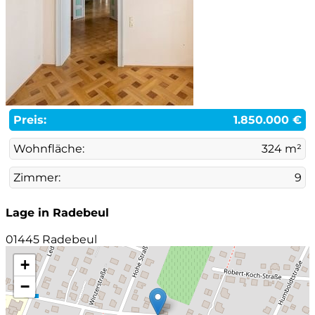
Preis:
1.850.000 €
Wohnfläche:
324 m²
Zimmer:
9
Lage in Radebeul
01445 Radebeul
+
−