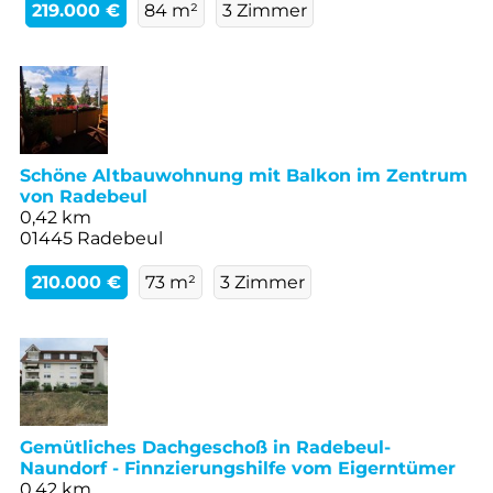
219.000 €
84 m²
3 Zimmer
Schöne Altbauwohnung mit Balkon im Zentrum
von Radebeul
0,42 km
01445 Radebeul
210.000 €
73 m²
3 Zimmer
Gemütliches Dachgeschoß in Radebeul-
Naundorf - Finnzierungshilfe vom Eigerntümer
0,42 km