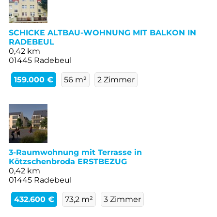
SCHICKE ALTBAU-WOHNUNG MIT BALKON IN
RADEBEUL
0,42 km
01445 Radebeul
159.000 €
56 m²
2 Zimmer
3-Raumwohnung mit Terrasse in
Kötzschenbroda ERSTBEZUG
0,42 km
01445 Radebeul
432.600 €
73,2 m²
3 Zimmer