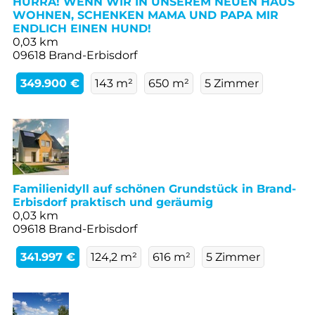
HURRA! WENN WIR IN UNSEREM NEUEN HAUS
WOHNEN, SCHENKEN MAMA UND PAPA MIR
ENDLICH EINEN HUND!
0,03 km
09618 Brand-Erbisdorf
349.900 €
143 m²
650 m²
5 Zimmer
Familienidyll auf schönen Grundstück in Brand-
Erbisdorf praktisch und geräumig
0,03 km
09618 Brand-Erbisdorf
341.997 €
124,2 m²
616 m²
5 Zimmer