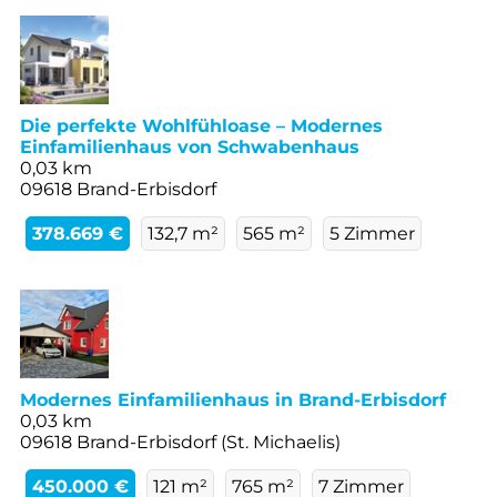
Die perfekte Wohlfühloase – Modernes
Einfamilienhaus von Schwabenhaus
0,03 km
09618 Brand-Erbisdorf
378.669 €
132,7 m²
565 m²
5 Zimmer
Modernes Einfamilienhaus in Brand-Erbisdorf
0,03 km
09618 Brand-Erbisdorf (St. Michaelis)
450.000 €
121 m²
765 m²
7 Zimmer