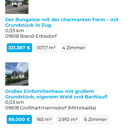
Der Bungalow mit der charmanten Form – mit
Grundstück in Zug
0,03 km
09618 Brand-Erbisdorf
331.387 €
107,7 m²
4 Zimmer
Großes Einfamilienhaus mit großem
Grundstück, eigenem Wald und Bachlauf!
0,03 km
09618 Großhartmannsdorf (Mittelsaida)
99.000 €
165 m²
2.910 m²
6 Zimmer