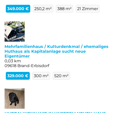
349.000 €
250,2 m²
388 m²
21 Zimmer
Mehrfamilienhaus / Kulturdenkmal / ehemaliges
Huthaus als Kapitalanlage sucht neue
Eigentümer
0,03 km
09618 Brand-Erbisdorf
329.000 €
300 m²
520 m²