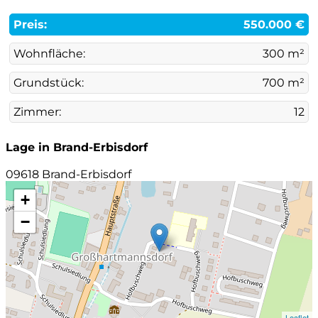
Preis:
550.000 €
Wohnfläche:
300 m²
Grundstück:
700 m²
Zimmer:
12
Lage in Brand-Erbisdorf
09618 Brand-Erbisdorf
+
−
Leaflet