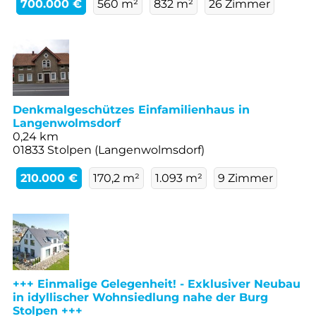
700.000 €
560 m²
832 m²
26 Zimmer
Denkmalgeschützes Einfamilienhaus in
Langenwolmsdorf
0,24 km
01833 Stolpen (Langenwolmsdorf)
210.000 €
170,2 m²
1.093 m²
9 Zimmer
+++ Einmalige Gelegenheit! - Exklusiver Neubau
in idyllischer Wohnsiedlung nahe der Burg
Stolpen +++