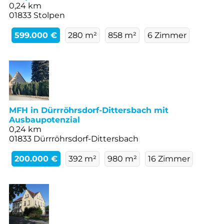
0,24 km
01833 Stolpen
599.000 €
280 m²
858 m²
6 Zimmer
MFH in Dürrröhrsdorf-Dittersbach mit
Ausbaupotenzial
0,24 km
01833 Dürrröhrsdorf-Dittersbach
200.000 €
392 m²
980 m²
16 Zimmer