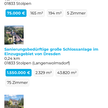
01833 Stolpen
75.000 €
165 m²
194 m²
5 Zimmer
Sanierungsbedürftige große Schlossanlage im
Einzugsgebiet von Dresden
0,24 km
01833 Stolpen (Langenwolmsdorf)
1.550.000 €
2.329 m²
43.820 m²
75 Zimmer