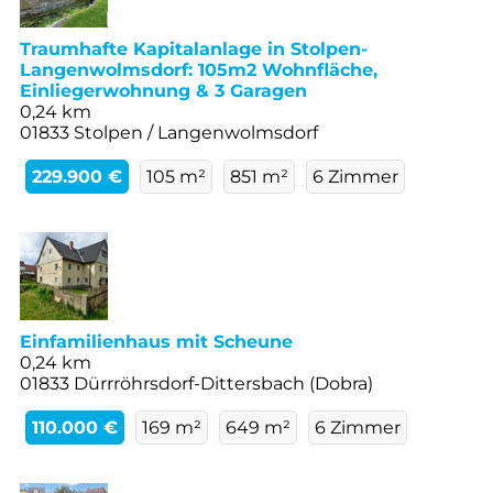
Traumhafte Kapitalanlage in Stolpen-
Langenwolmsdorf: 105m2 Wohnfläche,
Einliegerwohnung & 3 Garagen
0,24 km
01833 Stolpen / Langenwolmsdorf
229.900 €
105 m²
851 m²
6 Zimmer
Einfamilienhaus mit Scheune
0,24 km
01833 Dürrröhrsdorf-Dittersbach (Dobra)
110.000 €
169 m²
649 m²
6 Zimmer