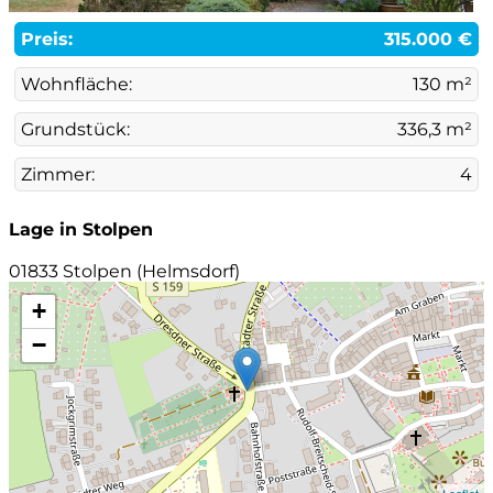
Preis:
315.000 €
Wohnfläche:
130 m²
Grundstück:
336,3 m²
Zimmer:
4
Lage in Stolpen
01833 Stolpen (Helmsdorf)
+
−