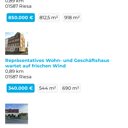
0,89 km
01587 Riesa
850.000 €
812,5 m²
918 m²
Repräsentatives Wohn- und Geschäftshaus
wartet auf frischen Wind
0,89 km
01587 Riesa
340.000 €
544 m²
690 m²