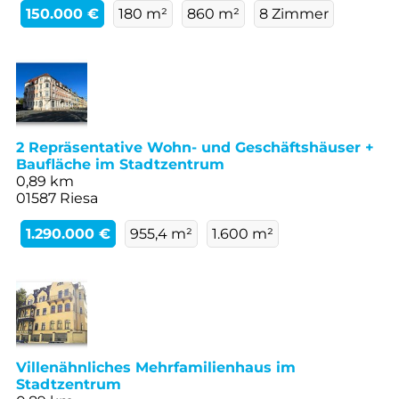
150.000 €
180 m²
860 m²
8 Zimmer
2 Repräsentative Wohn- und Geschäftshäuser +
Baufläche im Stadtzentrum
0,89 km
01587 Riesa
1.290.000 €
955,4 m²
1.600 m²
Villenähnliches Mehrfamilienhaus im
Stadtzentrum