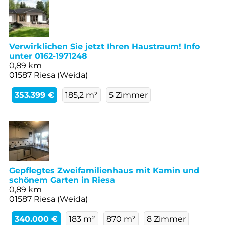
Verwirklichen Sie jetzt Ihren Haustraum! Info
unter 0162-1971248
0,89 km
01587 Riesa (Weida)
353.399 €
185,2 m²
5 Zimmer
Gepflegtes Zweifamilienhaus mit Kamin und
schönem Garten in Riesa
0,89 km
01587 Riesa (Weida)
340.000 €
183 m²
870 m²
8 Zimmer