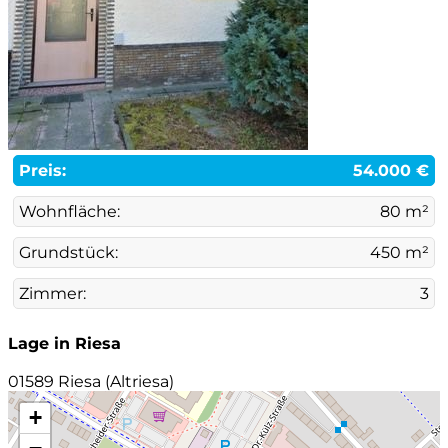
Preis:
54.000 €
Wohnfläche:
80 m²
Grundstück:
450 m²
Zimmer:
3
Lage in Riesa
01589 Riesa (Altriesa)
+