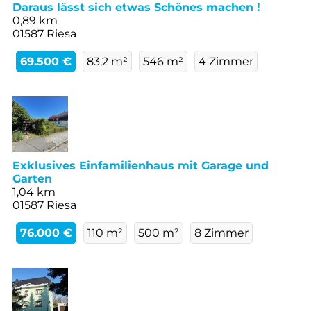
Daraus lässt sich etwas Schönes machen !
0,89 km
01587 Riesa
69.500 €
83,2 m²
546 m²
4 Zimmer
Exklusives Einfamilienhaus mit Garage und
Garten
1,04 km
01587 Riesa
76.000 €
110 m²
500 m²
8 Zimmer