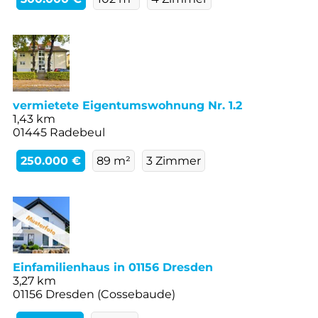
vermietete Eigentumswohnung Nr. 1.2
1,43 km
01445 Radebeul
250.000 €
89 m²
3 Zimmer
Einfamilienhaus in 01156 Dresden
3,27 km
01156 Dresden (Cossebaude)