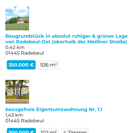
Baugrundstück in absolut ruhiger & grüner Lage
von Radebeul-Ost (oberhalb der Meißner Straße)
0,42 km
01445 Radebeul
350.000 €
536 m²
bezugsfreie Eigentumswohnung Nr. 1.1
1,43 km
01445 Radebeul
300.000 €
102 m²
4 Zimmer