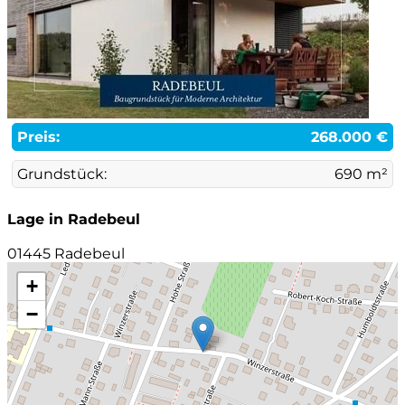
Preis:
268.000 €
Grundstück:
690 m²
Lage in Radebeul
01445 Radebeul
+
−