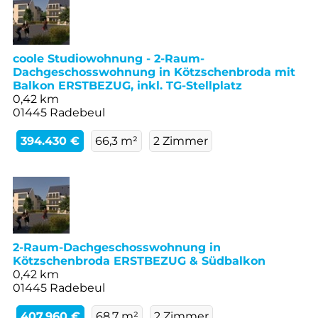
coole Studiowohnung - 2-Raum-
Dachgeschosswohnung in Kötzschenbroda mit
Balkon ERSTBEZUG, inkl. TG-Stellplatz
0,42 km
01445 Radebeul
394.430 €
66,3 m²
2 Zimmer
2-Raum-Dachgeschosswohnung in
Kötzschenbroda ERSTBEZUG & Südbalkon
0,42 km
01445 Radebeul
407.960 €
68,7 m²
2 Zimmer