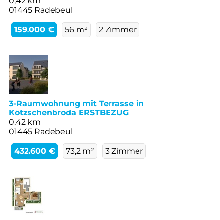
0,42 km
01445 Radebeul
159.000 €
56 m²
2 Zimmer
3-Raumwohnung mit Terrasse in
Kötzschenbroda ERSTBEZUG
0,42 km
01445 Radebeul
432.600 €
73,2 m²
3 Zimmer