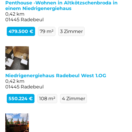
Penthouse -Wohnen in Altkötzschenbroda in
einem Niedrigenergiehaus
0,42 km
01445 Radebeul
479.500 €
79 m²
3 Zimmer
Niedrigenergiehaus Radebeul West 1.OG
0,42 km
01445 Radebeul
550.224 €
108 m²
4 Zimmer