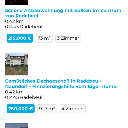
Schöne Altbauwohnung mit Balkon im Zentrum
von Radebeul
0,42 km
01445 Radebeul
210.000 €
73 m²
3 Zimmer
Gemütliches Dachgeschoß in Radebeul-
Naundorf - Finnzierungshilfe vom Eigerntümer
0,42 km
01445 Radebeul
280.000 €
91,7 m²
4 Zimmer