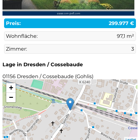
Preis:
299.977 €
Wohnfläche:
97,1 m²
Zimmer:
3
Lage in Dresden / Cossebaude
01156 Dresden / Cossebaude (Gohlis)
+
−
Leaflet