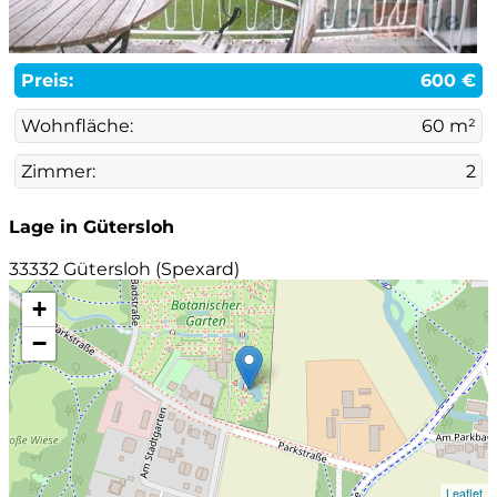
Preis:
600 €
Wohnfläche:
60 m²
Zimmer:
2
Lage in Gütersloh
33332 Gütersloh (Spexard)
+
−
Leaflet