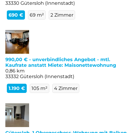
33330 Gütersloh (Innenstadt)
690 €
69 m²
2 Zimmer
990,00 € - unverbindliches Angebot - mtl.
Kaufrate anstatt Miete: Maisonettewohnung
0,86 km
33332 Gütersloh (Innenstadt)
1.190 €
105 m²
4 Zimmer
Gütersloh, 1 Obergeschoss-Wohnung mit Balkon