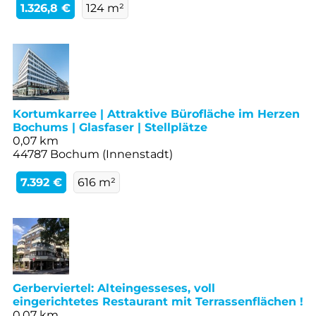
1.326,8 €
124 m²
Kortumkarree | Attraktive Bürofläche im Herzen
Bochums | Glasfaser | Stellplätze
0,07 km
44787 Bochum (Innenstadt)
7.392 €
616 m²
Gerberviertel: Alteingesseses, voll
eingerichtetes Restaurant mit Terrassenflächen !
0,07 km