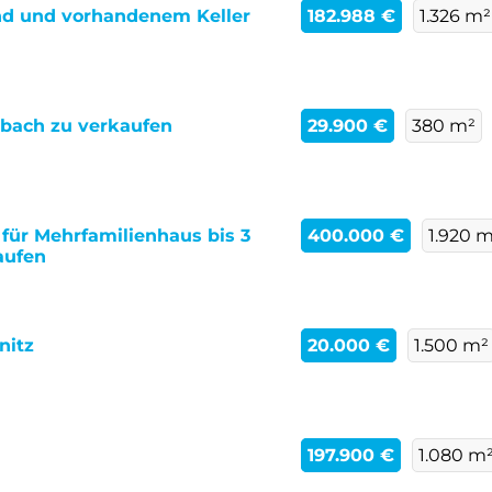
d und vorhandenem Keller
182.988 €
1.326 m²
nbach zu verkaufen
29.900 €
380 m²
 für Mehrfamilienhaus bis 3
400.000 €
1.920 
aufen
nitz
20.000 €
1.500 m²
197.900 €
1.080 m