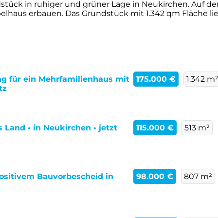
tück in ruhiger und grüner Lage in Neukirchen. Auf de
pelhaus erbauen. Das Grundstück mit 1.342 qm Fläche lie
 für ein Mehrfamilienhaus mit
175.000 €
1.342 m
tz
Land • in Neukirchen • jetzt
115.000 €
513 m²
ositivem Bauvorbescheid in
98.000 €
807 m²