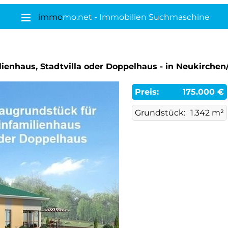
immo
mo.net - Immobilien Suchmaschine
enhaus, Stadtvilla oder Doppelhaus - in Neukirchen
Preis:
175.000 €
Grundstück:
1.342 m²