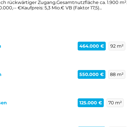
uch rückwärtiger Zugang.Gesamtnutzfläche ca. 1.900 m²
0,-- €Kaufpreis: 5,3 Mio.€ VB (Faktor 17,5)...
n
464.000 €
92 m²
n
550.000 €
88 m²
sen
125.000 €
70 m²