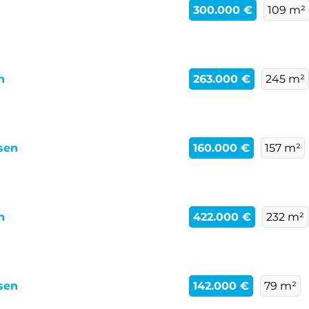
300.000 €
109 m²
n
263.000 €
245 m²
sen
160.000 €
157 m²
n
422.000 €
232 m²
sen
142.000 €
79 m²