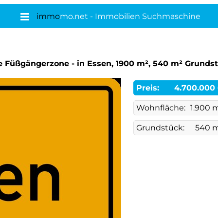
immo
mo.net - Immobilien Suchmaschine
e Füßgängerzone - in Essen, 1900 m², 540 m² Grunds
Preis:
4.700.000
Wohnfläche:
1.900 
Grundstück:
540 