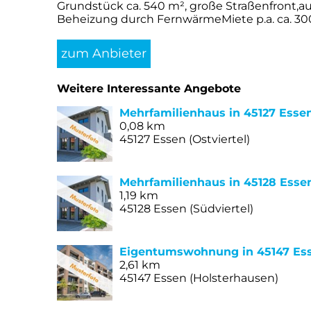
Grundstück ca. 540 m², große Straßenfront,a
Beheizung durch FernwärmeMiete p.a. ca. 300.00
zum Anbieter
Weitere Interessante Angebote
Mehrfamilienhaus in 45127 Esse
0,08 km
45127 Essen (Ostviertel)
Mehrfamilienhaus in 45128 Esse
1,19 km
45128 Essen (Südviertel)
Eigentumswohnung in 45147 Es
2,61 km
45147 Essen (Holsterhausen)