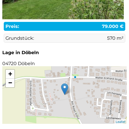
Preis:
79.000 €
Grundstück:
570 m²
Lage in Döbeln
04720 Döbeln
+
−
Leaflet