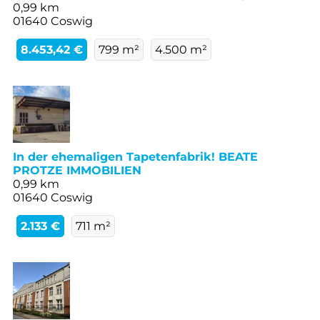
0,99 km
01640 Coswig
8.453,42 €
799 m²
4.500 m²
In der ehemaligen Tapetenfabrik! BEATE
PROTZE IMMOBILIEN
0,99 km
01640 Coswig
2.133 €
711 m²