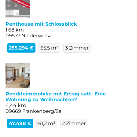
Penthouse mit Schlossblick
1,68 km
09577 Niederwiesa
255.294 €
65,5 m²
3 Zimmer
Renditeimmobilie mit Ertrag satt- Eine
Wohnung zu Weihnachten?
4,44 km
09669 Frankenberg/Sa.
47.488 €
61,2 m²
2 Zimmer