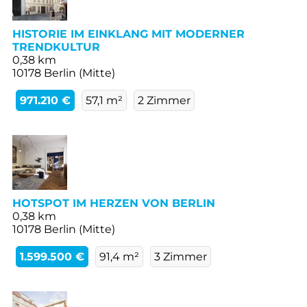
HISTORIE IM EINKLANG MIT MODERNER
TRENDKULTUR
0,38 km
10178 Berlin (Mitte)
971.210 €
57,1 m²
2 Zimmer
HOTSPOT IM HERZEN VON BERLIN
0,38 km
10178 Berlin (Mitte)
1.599.500 €
91,4 m²
3 Zimmer