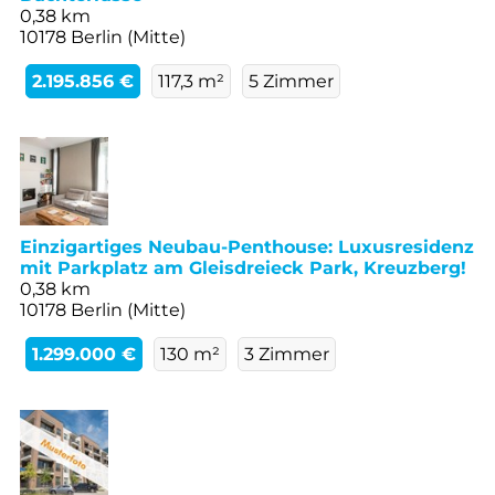
0,38 km
10178 Berlin (Mitte)
2.195.856 €
117,3 m²
5 Zimmer
Einzigartiges Neubau-Penthouse: Luxusresidenz
mit Parkplatz am Gleisdreieck Park, Kreuzberg!
0,38 km
10178 Berlin (Mitte)
1.299.000 €
130 m²
3 Zimmer