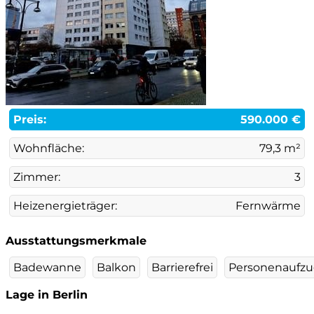
Preis:
590.000 €
Wohnfläche:
79,3 m²
Zimmer:
3
Heizenergieträger:
Fernwärme
Ausstattungsmerkmale
Badewanne
Balkon
Barrierefrei
Personenaufz
Lage in Berlin