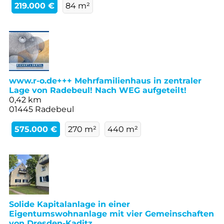
219.000 €
84 m²
www.r-o.de+++ Mehrfamilienhaus in zentraler
Lage von Radebeul! Nach WEG aufgeteilt!
0,42 km
01445 Radebeul
575.000 €
270 m²
440 m²
Solide Kapitalanlage in einer
Eigentumswohnanlage mit vier Gemeinschaften
von Dresden-Kaditz.