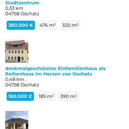
Stadtzentrum
0,33 km
04758 Oschatz
380.000 €
476 m²
320 m²
denkmalgeschütztes Einfamilienhaus als
Reihenhaus im Herzen von Oschatz
0,48 km
04758 Oschatz
180.000 €
185 m²
390 m²