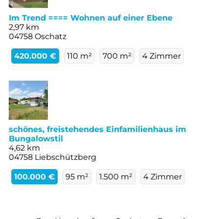
Im Trend ==== Wohnen auf einer Ebene
2,97 km
04758 Oschatz
420.000 €
110 m²
700 m²
4 Zimmer
schönes, freistehendes Einfamilienhaus im
Bungalowstil
4,62 km
04758 Liebschützberg
100.000 €
95 m²
1.500 m²
4 Zimmer