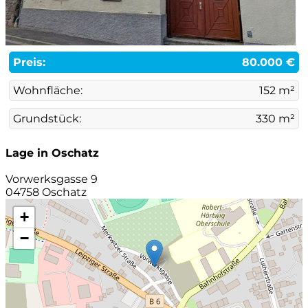
Preis:
80.000 €
Wohnfläche:
152 m²
Grundstück:
330 m²
Lage in Oschatz
Vorwerksgasse 9
04758 Oschatz
+
−