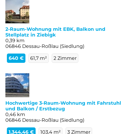
2-Raum-Wohnung mit EBK, Balkon und
Stellplatz in Ziebigk
0,39 km
06846 Dessau-Roßlau (Siedlung)
640 €
61,7 m²
2 Zimmer
Hochwertige 3-Raum-Wohnung mit Fahrstuhl
und Balkon / Erstbezug
0,46 km
06846 Dessau-Roßlau (Siedlung)
1.344,46 €
103,4 m²
3 Zimmer