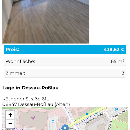
Preis:
438,62 €
Wohnfläche:
65 m²
Zimmer:
3
Lage in Dessau-Roßlau
Köthener Straße 61L
06847 Dessau-Roßlau (Alten)
+
−