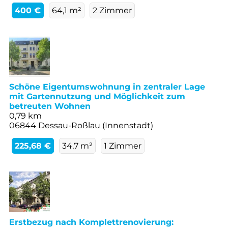
400 €
64,1 m²
2 Zimmer
Schöne Eigentumswohnung in zentraler Lage
mit Gartennutzung und Möglichkeit zum
betreuten Wohnen
0,79 km
06844 Dessau-Roßlau (Innenstadt)
225,68 €
34,7 m²
1 Zimmer
Erstbezug nach Komplettrenovierung: