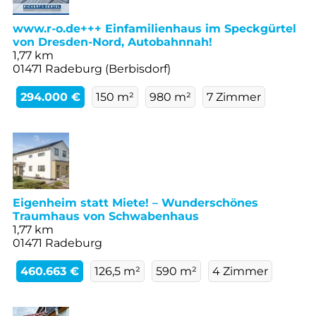
www.r-o.de+++ Einfamilienhaus im Speckgürtel
von Dresden-Nord, Autobahnnah!
1,77 km
01471 Radeburg (Berbisdorf)
294.000 €
150 m²
980 m²
7 Zimmer
Eigenheim statt Miete! – Wunderschönes
Traumhaus von Schwabenhaus
1,77 km
01471 Radeburg
460.663 €
126,5 m²
590 m²
4 Zimmer