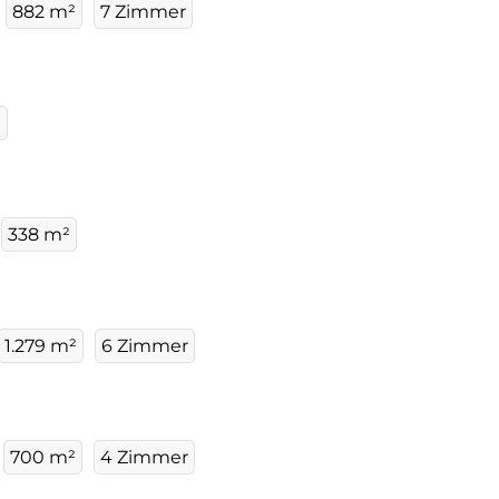
882 m²
7 Zimmer
²
338 m²
1.279 m²
6 Zimmer
700 m²
4 Zimmer