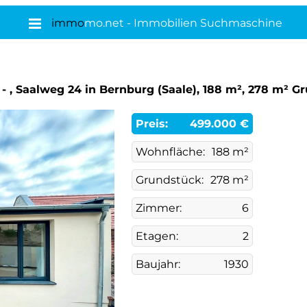
immo
mo.net - Immobilien Suchmaschine
. - , Saalweg 24 in Bernburg (Saale), 188 m², 278 m² 
Preis:
499.000 €
Wohnfläche:
188 m²
Grundstück:
278 m²
Zimmer:
6
Etagen:
2
Baujahr:
1930