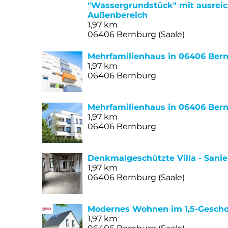
"Wassergrundstück" mit ausreic
Außenbereich
1,97 km
06406 Bernburg (Saale)
Mehrfamilienhaus in 06406 Ber
1,97 km
06406 Bernburg
Mehrfamilienhaus in 06406 Bernb
1,97 km
06406 Bernburg
Denkmalgeschützte Villa - Sanie
1,97 km
06406 Bernburg (Saale)
Modernes Wohnen im 1,5-Gescho
1,97 km