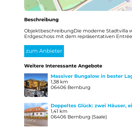
Beschreibung
ObjektbeschreibungDie moderne Stadtvilla w
Erdgeschoss mit dem repräsentativen Entrée
zum Anbieter
Weitere Interessante Angebote
Massiver Bungalow in bester La
1,38 km
06406 Bernburg
Doppeltes Glück: zwei Häuser, 
1,41 km
06406 Bernburg (Saale)