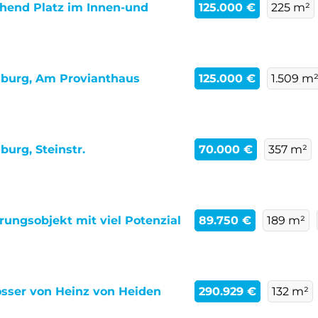
hend Platz im Innen-und
125.000 €
225 m²
nburg, Am Provianthaus
125.000 €
1.509 m
urg, Steinstr.
70.000 €
357 m²
rungsobjekt mit viel Potenzial
89.750 €
189 m²
sser von Heinz von Heiden
290.929 €
132 m²