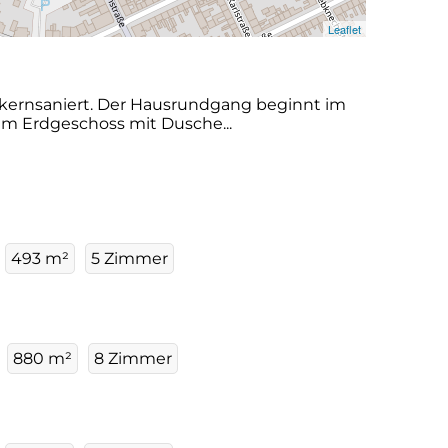
Leaflet
 kernsaniert. Der Hausrundgang beginnt im
im Erdgeschoss mit Dusche...
493 m²
5 Zimmer
880 m²
8 Zimmer