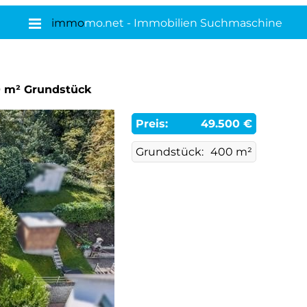
immo
mo.net - Immobilien Suchmaschine
00 m² Grundstück
Preis:
49.500 €
Grundstück:
400 m²