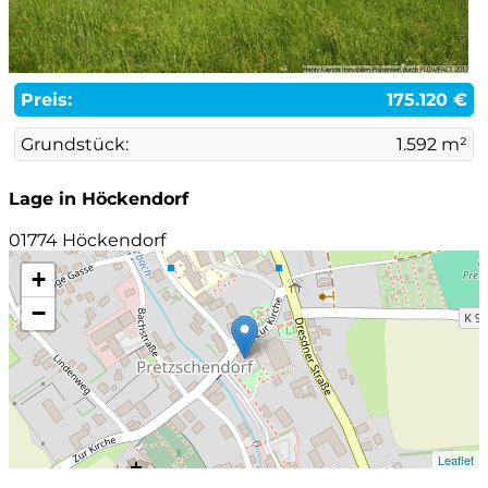
Preis:
175.120 €
Grundstück:
1.592 m²
Lage in Höckendorf
01774 Höckendorf
+
−
Leaflet