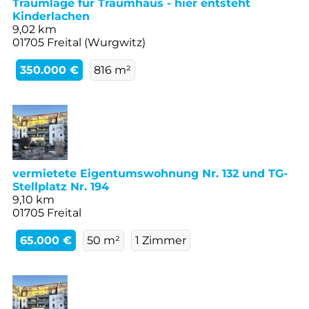
Traumlage für Traumhaus - hier entsteht
Kinderlachen
9,02 km
01705 Freital (Wurgwitz)
350.000 €
816 m²
vermietete Eigentumswohnung Nr. 132 und TG-
Stellplatz Nr. 194
9,10 km
01705 Freital
65.000 €
50 m²
1 Zimmer