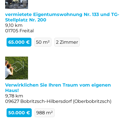
vermietete Eigentumswohnung Nr. 133 und TG-
Stellplatz Nr. 200
9,10 km
01705 Freital
65.000 €
50 m²
2 Zimmer
Verwirklichen Sie Ihren Traum vom eigenen
Haus!
9,78 km
09627 Bobritzsch-Hilbersdorf (Oberbobritzsch)
50.000 €
988 m²