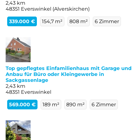
2,43 km
48351 Everswinkel (Alverskirchen)
339.000 €
154,7 m²
808 m²
6 Zimmer
Top gepflegtes Einfamilienhaus mit Garage und
Anbau für Büro oder Kleingewerbe in
Sackgassenlage
2,43 km
48351 Everswinkel
569.000 €
189 m²
890 m²
6 Zimmer