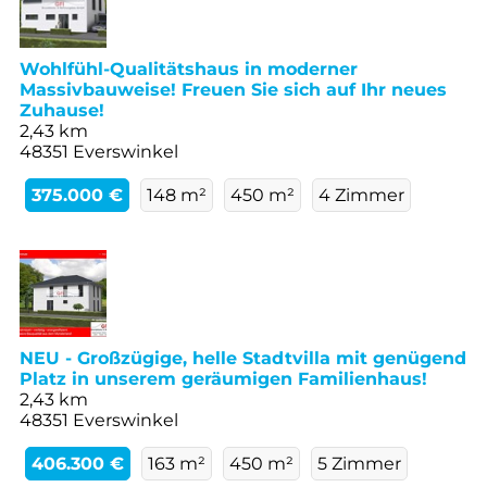
Wohlfühl-Qualitätshaus in moderner
Massivbauweise! Freuen Sie sich auf Ihr neues
Zuhause!
2,43 km
48351 Everswinkel
375.000 €
148 m²
450 m²
4 Zimmer
NEU - Großzügige, helle Stadtvilla mit genügend
Platz in unserem geräumigen Familienhaus!
2,43 km
48351 Everswinkel
406.300 €
163 m²
450 m²
5 Zimmer