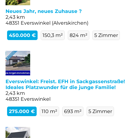
Neues Jahr, neues Zuhause ?
2,43 km
48351 Everswinkel (Alverskirchen)
450.000 €
150,3 m²
824 m²
5 Zimmer
Everswinkel: Freist. EFH in Sackgassenstraße!
Ideales Platzwunder für die junge Familie!
2,43 km
48351 Everswinkel
275.000 €
110 m²
693 m²
5 Zimmer