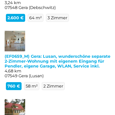
3,24 km
07548 Gera (Debschwitz)
2.600 €
64 m²
3 Zimmer
(EF0659_M) Gera: Lusan, wunderschöne separate
2-Zimmer-Wohnung mit eigenem Eingang für
Pendler, eigene Garage, WLAN, Service inkl.
4,68 km
07549 Gera (Lusan)
760 €
58 m²
2 Zimmer