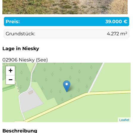
Preis:
39.000 €
Grundstück:
4.272 m²
Lage in Niesky
02906 Niesky (See)
+
−
Leaflet
Beschreibung