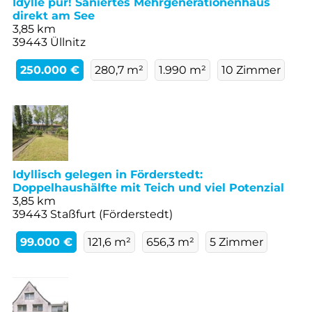
Idylle pur! Saniertes Mehrgenerationenhaus
direkt am See
3,85 km
39443 Üllnitz
250.000 €
280,7 m²
1.990 m²
10 Zimmer
Idyllisch gelegen in Förderstedt:
Doppelhaushälfte mit Teich und viel Potenzial
3,85 km
39443 Staßfurt (Förderstedt)
99.000 €
121,6 m²
656,3 m²
5 Zimmer