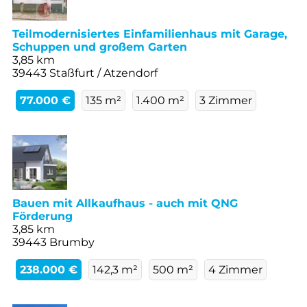
Teilmodernisiertes Einfamilienhaus mit Garage,
Schuppen und großem Garten
3,85 km
39443 Staßfurt / Atzendorf
77.000 €
135 m²
1.400 m²
3 Zimmer
Bauen mit Allkaufhaus - auch mit QNG
Förderung
3,85 km
39443 Brumby
238.000 €
142,3 m²
500 m²
4 Zimmer