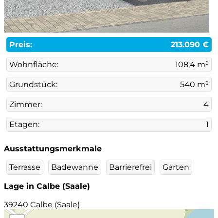
Preis:
213.090 €
Wohnfläche:
108,4 m²
Grundstück:
540 m²
Zimmer:
4
Etagen:
1
Ausstattungsmerkmale
Terrasse
Badewanne
Barrierefrei
Garten
Lage in Calbe (Saale)
39240 Calbe (Saale)