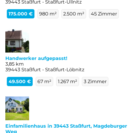
39443 Staßfurt - Staßfurt-Üllnitz
175.000 €
980 m²
2.500 m²
45 Zimmer
Handwerker aufgepasst!
3,85 km
39443 Staßfurt - Staßfurt-Löbnitz
49.500 €
67 m²
1.267 m²
3 Zimmer
Einfamilienhaus in 39443 Staßfurt, Magdeburger
Weg