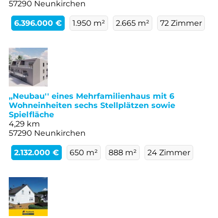
57290 Neunkirchen
6.396.000 €
1.950 m²
2.665 m²
72 Zimmer
,,Neubau'' eines Mehrfamilienhaus mit 6
Wohneinheiten sechs Stellplätzen sowie
Spielfläche
4,29 km
57290 Neunkirchen
2.132.000 €
650 m²
888 m²
24 Zimmer