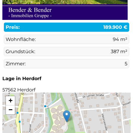
Preis:
189.900 €
Wohnfläche:
94 m²
Grundstück:
387 m²
Zimmer:
5
Lage in Herdorf
57562 Herdorf
+
−