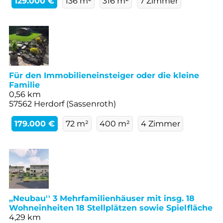
129.000 €
136 m²
316 m²
7 Zimmer
Für den Immobilieneinsteiger oder die kleine
Familie
0,56 km
57562 Herdorf (Sassenroth)
179.000 €
72 m²
400 m²
4 Zimmer
,,Neubau'' 3 Mehrfamilienhäuser mit insg. 18
Wohneinheiten 18 Stellplätzen sowie Spielfläche
4,29 km