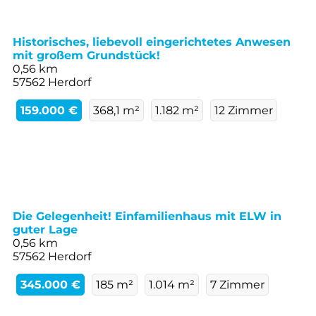
Historisches, liebevoll eingerichtetes Anwesen
mit großem Grundstück!
0,56 km
57562 Herdorf
159.000 €
368,1 m²
1.182 m²
12 Zimmer
Die Gelegenheit! Einfamilienhaus mit ELW in
guter Lage
0,56 km
57562 Herdorf
345.000 €
185 m²
1.014 m²
7 Zimmer