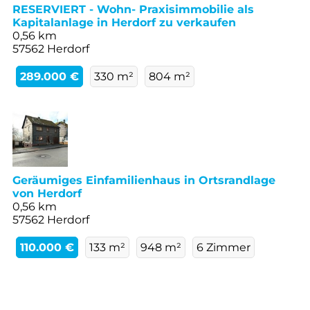
RESERVIERT - Wohn- Praxisimmobilie als
Kapitalanlage in Herdorf zu verkaufen
0,56 km
57562 Herdorf
289.000 €
330 m²
804 m²
Geräumiges Einfamilienhaus in Ortsrandlage
von Herdorf
0,56 km
57562 Herdorf
110.000 €
133 m²
948 m²
6 Zimmer