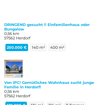
DRINGEND gesucht !! Einfamilienhaus oder
Bungalow
0,56 km
57562 Herdorf
250.000 €
140 m²
400 m²
Von IPC! Gemütliches Wohnhaus sucht junge
Familie in Herdorf!
0,56 km
57562 Herdorf