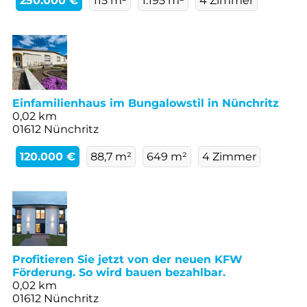
250.000 €
115 m²
1.195 m²
4 Zimmer
Einfamilienhaus im Bungalowstil in Nünchritz
0,02 km
01612 Nünchritz
120.000 €
88,7 m²
649 m²
4 Zimmer
Profitieren Sie jetzt von der neuen KFW
Förderung. So wird bauen bezahlbar.
0,02 km
01612 Nünchritz