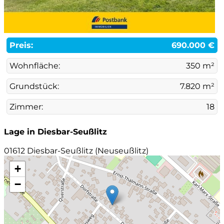
Preis:
690.000 €
Wohnfläche:
350 m²
Grundstück:
7.820 m²
Zimmer:
18
Lage in Diesbar-Seußlitz
01612 Diesbar-Seußlitz (Neuseußlitz)
+
−