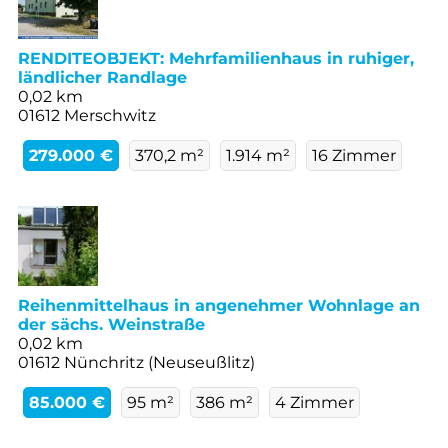
RENDITEOBJEKT: Mehrfamilienhaus in ruhiger,
ländlicher Randlage
0,02 km
01612 Merschwitz
279.000 €
370,2 m²
1.914 m²
16 Zimmer
Reihenmittelhaus in angenehmer Wohnlage an
der sächs. Weinstraße
0,02 km
01612 Nünchritz (Neuseußlitz)
85.000 €
95 m²
386 m²
4 Zimmer