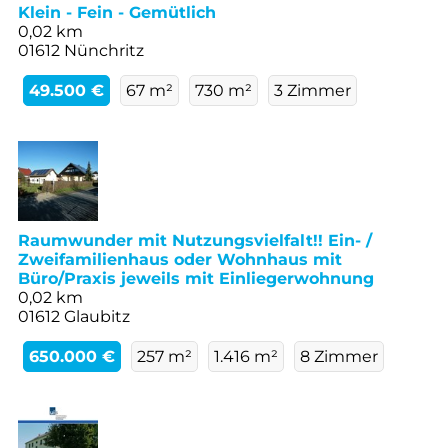
Klein - Fein - Gemütlich
0,02 km
01612 Nünchritz
49.500 €
67 m²
730 m²
3 Zimmer
Raumwunder mit Nutzungsvielfalt!! Ein- /
Zweifamilienhaus oder Wohnhaus mit
Büro/Praxis jeweils mit Einliegerwohnung
0,02 km
01612 Glaubitz
650.000 €
257 m²
1.416 m²
8 Zimmer