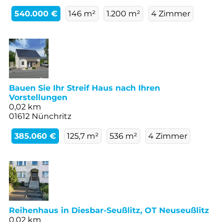
540.000 €
146 m²
1.200 m²
4 Zimmer
Bauen Sie Ihr Streif Haus nach Ihren
Vorstellungen
0,02 km
01612 Nünchritz
385.060 €
125,7 m²
536 m²
4 Zimmer
Reihenhaus in Diesbar-Seußlitz, OT Neuseußlitz
0,02 km