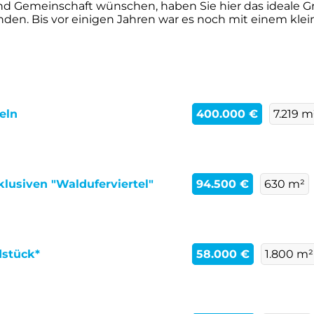
nd Gemeinschaft wünschen, haben Sie hier das ideale Gr
en. Bis vor einigen Jahren war es noch mit einem klein
eln
400.000 €
7.219 m
lusiven "Walduferviertel"
94.500 €
630 m²
dstück*
58.000 €
1.800 m²