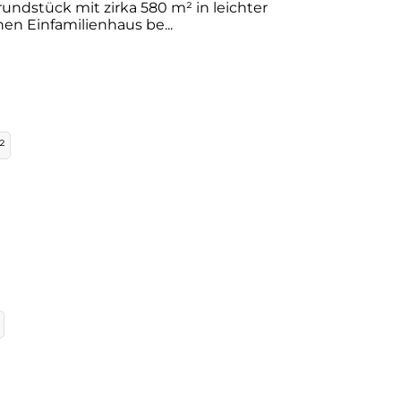
undstück mit zirka 580 m² in leichter
en Einfamilienhaus be...
²