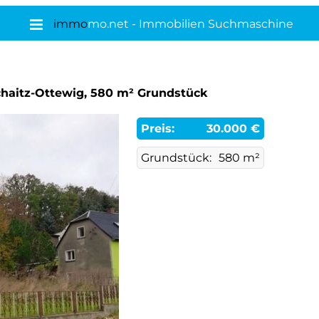
immo
mo.net - Immobilien Suchmaschine
chaitz-Ottewig, 580 m² Grundstück
Preis:
30.000 €
Grundstück:
580 m²