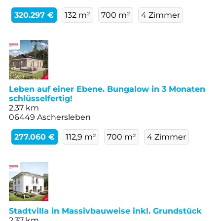
320.297 €
132 m²
700 m²
4 Zimmer
Leben auf einer Ebene. Bungalow in 3 Monaten
schlüsselfertig!
2,37 km
06449 Aschersleben
277.060 €
112,9 m²
700 m²
4 Zimmer
Stadtvilla in Massivbauweise inkl. Grundstück
2,37 km