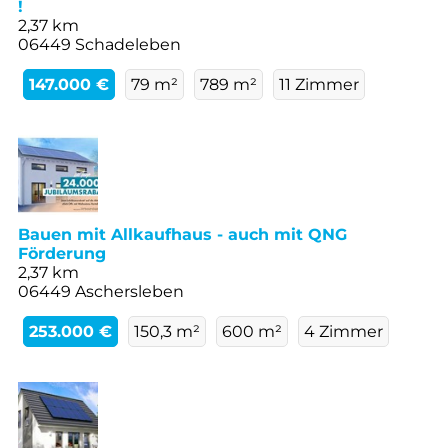
!
2,37 km
06449 Schadeleben
147.000 €
79 m²
789 m²
11 Zimmer
Bauen mit Allkaufhaus - auch mit QNG
Förderung
2,37 km
06449 Aschersleben
253.000 €
150,3 m²
600 m²
4 Zimmer