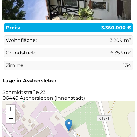
Preis:
3.350.000 €
Wohnfläche:
3.209 m²
Grundstück:
6.353 m²
Zimmer:
134
Lage in Aschersleben
Schmidtstraße 23
06449 Aschersleben (Innenstadt)
+
−