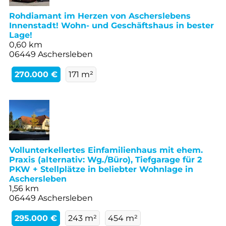
Rohdiamant im Herzen von Ascherslebens
Innenstadt! Wohn- und Geschäftshaus in bester
Lage!
0,60 km
06449 Aschersleben
270.000 €
171 m²
Vollunterkellertes Einfamilienhaus mit ehem.
Praxis (alternativ: Wg./Büro), Tiefgarage für 2
PKW + Stellplätze in beliebter Wohnlage in
Aschersleben
1,56 km
06449 Aschersleben
295.000 €
243 m²
454 m²