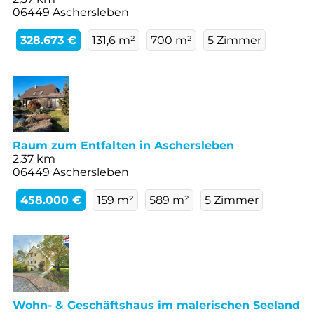
06449 Aschersleben
328.673 €
131,6 m²
700 m²
5 Zimmer
Raum zum Entfalten in Aschersleben
2,37 km
06449 Aschersleben
458.000 €
159 m²
589 m²
5 Zimmer
Wohn- & Geschäftshaus im malerischen Seeland