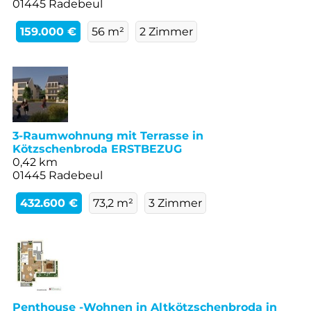
01445 Radebeul
159.000 €
56 m²
2 Zimmer
3-Raumwohnung mit Terrasse in
Kötzschenbroda ERSTBEZUG
0,42 km
01445 Radebeul
432.600 €
73,2 m²
3 Zimmer
Penthouse -Wohnen in Altkötzschenbroda in