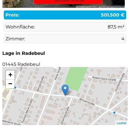
Preis:
501.500 €
Wohnfläche:
87,5 m²
Zimmer:
4
Lage in Radebeul
01445 Radebeul
+
−
Leaflet