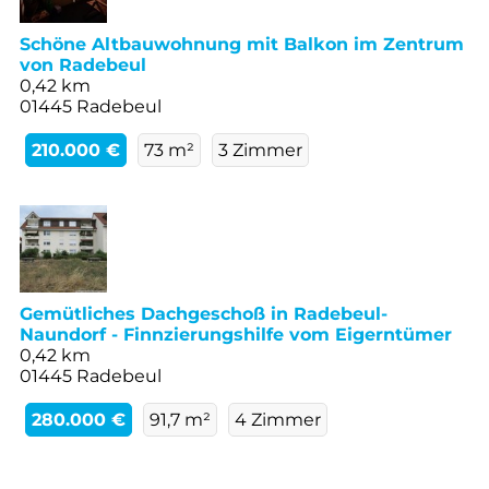
Schöne Altbauwohnung mit Balkon im Zentrum
von Radebeul
0,42 km
01445 Radebeul
210.000 €
73 m²
3 Zimmer
Gemütliches Dachgeschoß in Radebeul-
Naundorf - Finnzierungshilfe vom Eigerntümer
0,42 km
01445 Radebeul
280.000 €
91,7 m²
4 Zimmer