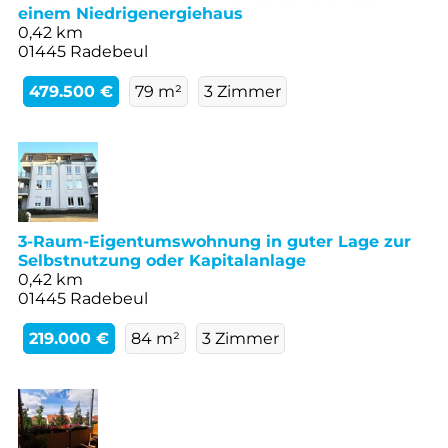
einem Niedrigenergiehaus
0,42 km
01445 Radebeul
479.500 €
79 m²
3 Zimmer
3-Raum-Eigentumswohnung in guter Lage zur
Selbstnutzung oder Kapitalanlage
0,42 km
01445 Radebeul
219.000 €
84 m²
3 Zimmer