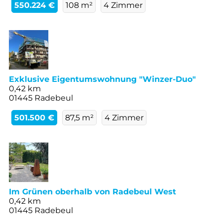
550.224 €
108 m²
4 Zimmer
Exklusive Eigentumswohnung "Winzer-Duo"
0,42 km
01445 Radebeul
501.500 €
87,5 m²
4 Zimmer
Im Grünen oberhalb von Radebeul West
0,42 km
01445 Radebeul